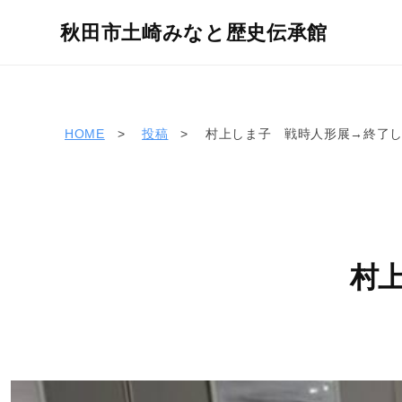
コ
秋田市土崎みなと歴史伝承館
ン
テ
ン
ツ
HOME
投稿
村上しま子 戦時人形展→終了
へ
ス
キ
ッ
プ
村