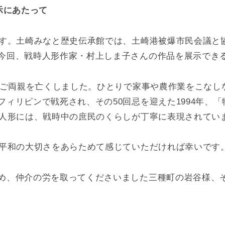
示にあたって
ます。土崎みなと歴史伝承館では、土崎港被爆市民会議と
今回、戦時人形作家・村上しま子さんの作品を展示でき
頃にご両親を亡くしました。ひとりで家事や農作業をこな
ィリピンで戦死され、その50回忌を迎えた1994年、
な人形には、戦時中の庶民のくらしが丁寧に表現されてい
や平和の大切さをあらためて感じていただければ幸いです
め、仲介の労を取ってくださいました三種町の岩谷様、